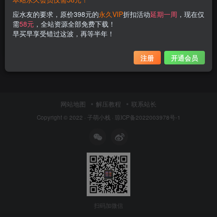
一北亦北(亦南南南)图片集鉴赏 玛修与
应水友的要求，原价398元的
永久VIP
折扣活动
延期一周
，现在仅
冰雪2b任你选！
需
58元
，全站资源全部免费下载！
早买早享受错过这波，再等半年！
子萌在线
3年前
13
注册
开通会员
网站地图
解压教程
联系站长
Copyright © 2022 ·
子萌小栈
·
琼ICP备2022003978号-1
扫码加微信