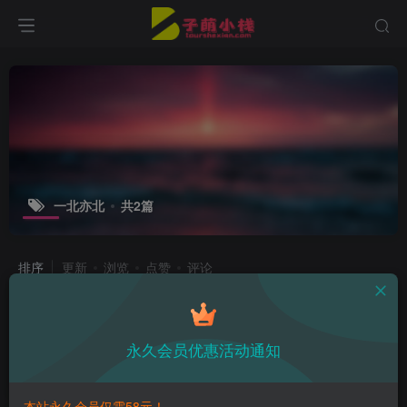
一北亦北
共2篇
排序
更新
浏览
点赞
评论
一眼沦陷！一北亦北的信浓礼服造型无
法抵挡！
永久会员优惠活动通知
子萌在线
2年前
10
本站永久会员仅需58元！