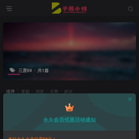
三度69
共1篇
排序
更新
浏览
点赞
评论
揭开三度_69的神秘面纱，温泉美人鱼
的魔幻之美
永久会员优惠活动通知
子萌在线
3年前
11
本站永久会员仅需58元！