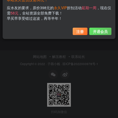
应水友的要求，原价398元的
永久VIP
折扣活动
延期一周
，现在仅
需
58元
，全站资源全部免费下载！
早买早享受错过这波，再等半年！
注册
开通会员
网站地图
解压教程
联系站长
Copyright © 2022 ·
子萌小栈
·
琼ICP备2022003978号-1
扫码加微信