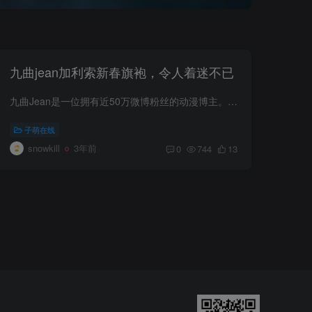
九曲jean加利索新春旗袍，令人着迷不已
九曲Jean是一位拥有近50万微博粉丝的动漫博主。她的作品以其精准的细节和出色的美感而备受赞赏。她具有独特的飒爽外貌，同时又展现出强大的塑造能力。如果你是初次看见她，你会觉得她并不是一个...
子萌在线
snowkill
3年前
0
744
13