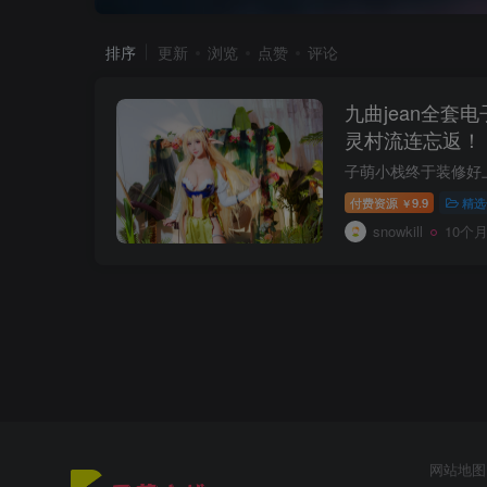
排序
更新
浏览
点赞
评论
九曲jean全套
灵村流连忘返！
付费资源
9.9
精选
￥
snowkill
10个
网站地图