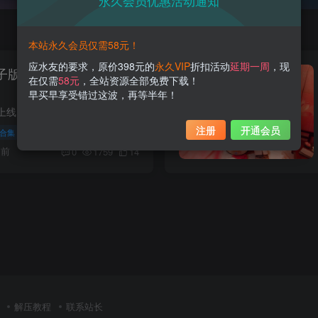
永久会员优惠活动通知
本站永久会员仅需58元！
应水友的要求，原价398元的
永久VIP
折扣活动
延期一周
，现
电子版私人订制图片集 在精
在仅需
58元
，全站资源全部免费下载！
早买早享受错过这波，再等半年！
子萌小栈终于装修好上线了，作为开业的第一篇文章身为掌柜的我自然要对得起各位客官啦！今天就给大家介绍一位在网络上成名已久的小姐姐，她就是大名鼎鼎的九曲jean。很早之前她就活跃在微博上，...
注册
开通会员
合集
月前
0
1759
14
解压教程
联系站长