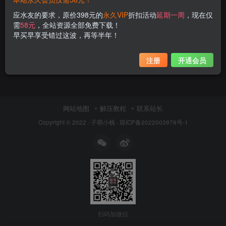
应水友的要求，原价398元的
永久VIP
折扣活动
延期一周
，现在仅
需
58元
，全站资源全部免费下载！
早买早享受错过这波，再等半年！
注册
开通会员
网站地图
解压教程
联系站长
Copyright © 2022 ·
子萌小栈
·
琼ICP备2022003978号-1
扫码加微信