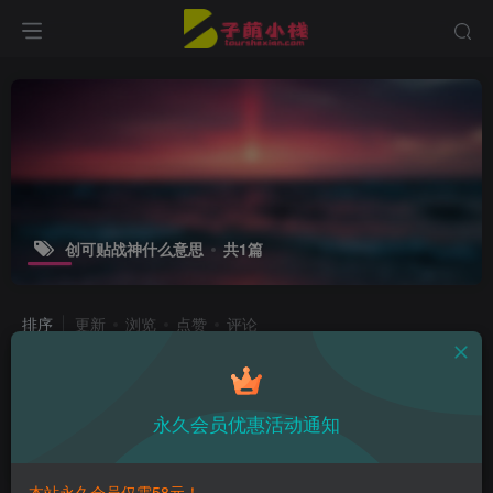
创可贴战神什么意思
共1篇
排序
更新
浏览
点赞
评论
创可贴战神蠢沫沫免费鉴赏，无人能超
越的经典！
永久会员优惠活动通知
热点资讯
3年前
14
本站永久会员仅需58元！