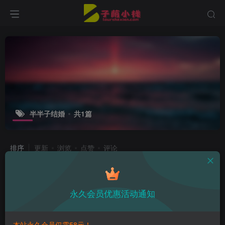
半半子结婚
共1篇
排序
更新
浏览
点赞
评论
半半子纯白大凤婚纱，结婚造型造型亮
相
永久会员优惠活动通知
子萌在线
3年前
8
本站永久会员仅需58元！