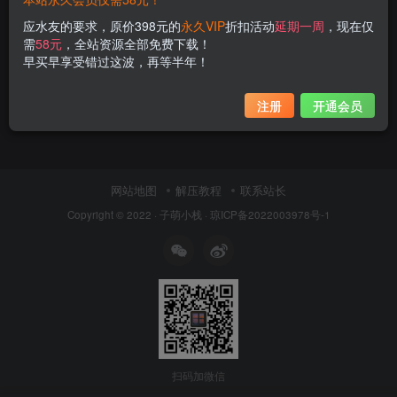
应水友的要求，原价398元的
永久VIP
折扣活动
延期一周
，现在仅
需
58元
，全站资源全部免费下载！
早买早享受错过这波，再等半年！
注册
开通会员
网站地图
解压教程
联系站长
Copyright © 2022 ·
子萌小栈
·
琼ICP备2022003978号-1
扫码加微信