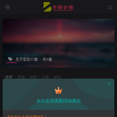
叉子宝宝11套
共1篇
排序
更新
浏览
点赞
评论
叉子宝宝最新全套图片集打包 吉他妹
妹清纯可爱
永久会员优惠活动通知
付费资源
12.9
精选合集
￥
3年前
15
本站永久会员仅需58元！