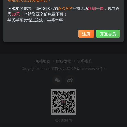
应水友的要求，原价398元的
永久VIP
折扣活动
延期一周
，现在仅
需
58元
，全站资源全部免费下载！
早买早享受错过这波，再等半年！
注册
开通会员
网站地图
解压教程
联系站长
Copyright © 2022 ·
子萌小栈
·
琼ICP备2022003978号-1
扫码加微信