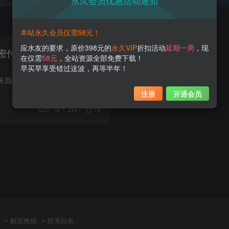
永久会员优惠活动通知
本站永久会员仅需58元！
应水友的要求，原价398元的
永久VIP
折扣活动
延期一周
，现
密付费照片，反差魅力打
在仅需
58元
，全站资源全部免费下载！
早买早享受错过这波，再等半年！
嘿，各位水友们，今天我们要谈的这位湖南妹子可不是普通的网红。是的，她就是——咬一口妃妃酱呀！这位小姐姐不仅有10万多的微博粉丝，还和多肉小野猫一样，是抖音的百万网红呢！首先，让我们来...
注册
开通会员
0
1.2W+
19
解压教程
联系站长