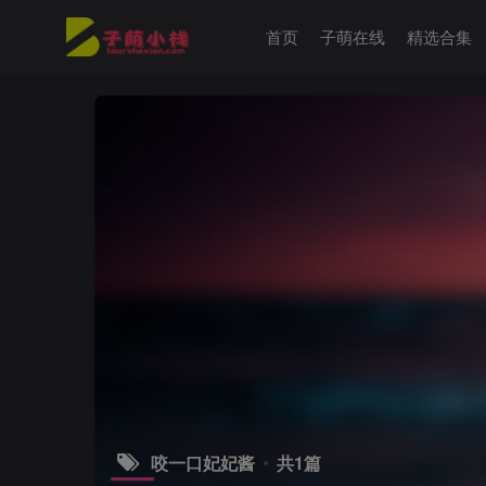
首页
子萌在线
精选合集
咬一口妃妃酱
共1篇