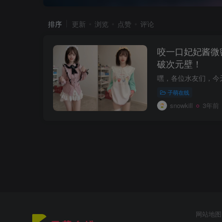
排序
更新
浏览
点赞
评论
咬一口妃妃酱微
破次元壁！
子萌在线
snowkill
3年前
网站地图