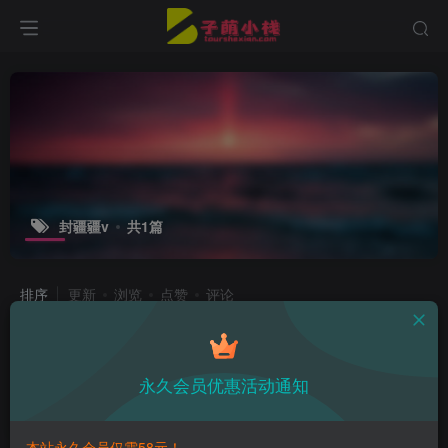
封疆疆v
共1篇
排序
更新
浏览
点赞
评论
封疆疆v纯白婚纱照，如同艺术品的仙
气少女
永久会员优惠活动通知
子萌在线
3年前
13
本站永久会员仅需58元！