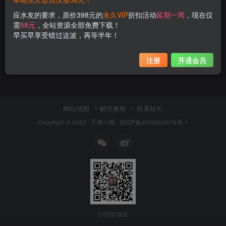
应水友的要求，原价398元的
永久VIP
折扣活动
延期一周
，现在仅
需
58元
，全站资源全部免费下载！
早买早享受错过这波，再等半年！
注册
开通会员
网站地图
解压教程
联系站长
Copyright © 2022 ·
子萌小栈
·
琼ICP备2022003978号-1
扫码加微信