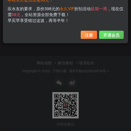
应水友的要求，原价398元的
永久VIP
折扣活动
延期一周
，现在仅
需
58元
，全站资源全部免费下载！
早买早享受错过这波，再等半年！
注册
开通会员
网站地图
解压教程
联系站长
Copyright © 2022 ·
子萌小栈
·
琼ICP备2022003978号-1
扫码加微信