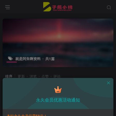
就是阿朱啊资料
共1篇
排序
更新
浏览
点赞
评论
就是阿朱啊最新作品，花漾之美与阿朱
绝妙碰撞！
永久会员优惠活动通知
热点资讯
2年前
9
本站永久会员仅需58元！