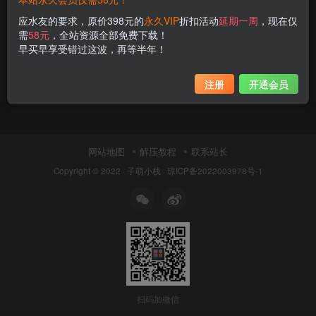
应水友的要求，原价398元的
永久VIP
折扣活动
延期一周
，现在仅
需
58元
，全站资源全部免费下载！
早买早享受错过这波，再等半年！
注册
开通会员
网站地图
解压教程
联系站长
Copyright © 2022 ·
子萌小栈
·
琼ICP备2022003978号-1
扫码加微信