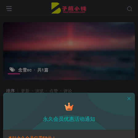
念雪xc
共1篇
排序
更新
浏览
点赞
评论
念雪ww玫瑰礼物，从礼盒中走出来的
红衣女孩
永久会员优惠活动通知
子萌在线
3年前
11
本站永久会员仅需58元！