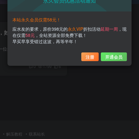
永久会员优惠活动通知
本站永久会员仅需58元！
应水友的要求，原价398元的
永久VIP
折扣活动
延期一周
，现
，她重新定义了牛仔裤的
在仅需
58元
，全站资源全部免费下载！
早买早享受错过这波，再等半年！
今天我要给大家安利一位绝对会点亮你的荧幕的网红博主，她就是——日奈娇！嗯，名字听上去有点儿日本风，但她并不是为了跟日本扯上关系，只是个小小的爱好者而已。话说，咱们的日奈娇长相可是一...
注册
开通会员
0
1799
6
解压教程
联系站长