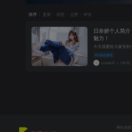
排序
更新
浏览
点赞
评论
日奈娇个人简介
魅力！
热点资讯
snowkill
3年前
网站地图