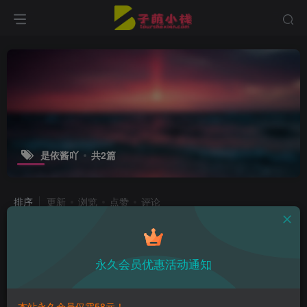
是依酱吖
共2篇
排序
更新
浏览
点赞
评论
是依酱吖新作学姐的日常，她的笑容点
亮整个校园！
永久会员优惠活动通知
热点资讯
2年前
8
本站永久会员仅需58元！