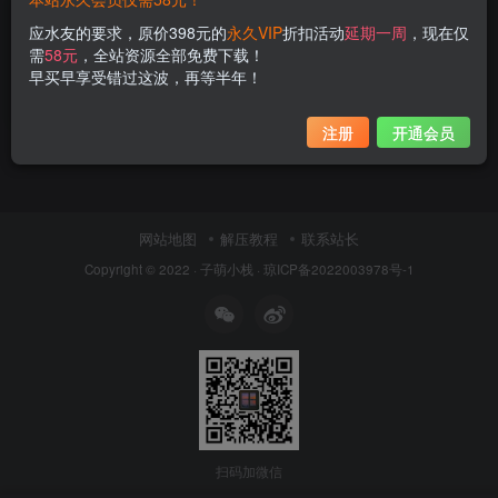
是依酱呀个人资料，她的五月丰满又璀
应水友的要求，原价398元的
永久VIP
折扣活动
延期一周
，现在仅
璨！
需
58元
，全站资源全部免费下载！
早买早享受错过这波，再等半年！
热点资讯
3年前
12
注册
开通会员
网站地图
解压教程
联系站长
Copyright © 2022 ·
子萌小栈
·
琼ICP备2022003978号-1
扫码加微信