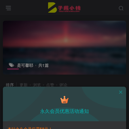
是可馨耶
共1篇
排序
更新
浏览
点赞
评论
是可馨耶微密图片赏析，解锁可馨juicy
的完美曲线
永久会员优惠活动通知
热点资讯
3年前
10
本站永久会员仅需58元！