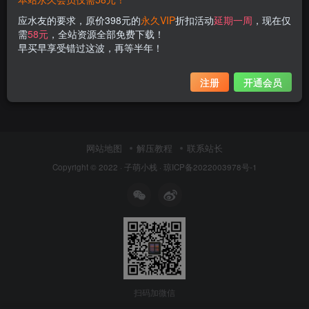
应水友的要求，原价398元的
永久VIP
折扣活动
延期一周
，现在仅
需
58元
，全站资源全部免费下载！
早买早享受错过这波，再等半年！
注册
开通会员
网站地图
解压教程
联系站长
Copyright © 2022 ·
子萌小栈
·
琼ICP备2022003978号-1
扫码加微信