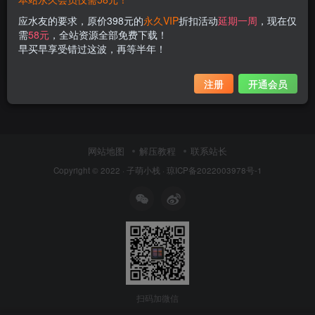
果咩酱w有氧运动是真的吗？果咩酱w
应水友的要求，原价398元的
永久VIP
折扣活动
延期一周
，现在仅
最新图片集打包分享
需
58元
，全站资源全部免费下载！
早买早享受错过这波，再等半年！
付费资源
9.9
精选合集
￥
4年前
6
注册
开通会员
网站地图
解压教程
联系站长
Copyright © 2022 ·
子萌小栈
·
琼ICP备2022003978号-1
扫码加微信