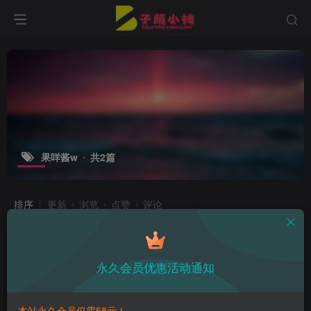
果咩酱w
共2篇
排序
更新
浏览
点赞
评论
果咩酱w的紫夜光时刻，情人节限定免
费款
永久会员优惠活动通知
子萌在线
3年前
12
本站永久会员仅需58元！