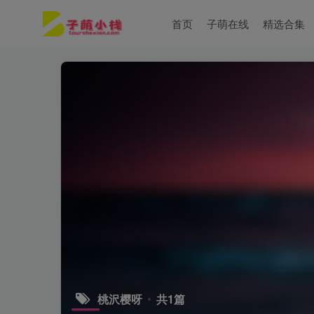
首页
子萌在线
精选合集
桃沢樱呀
共1篇