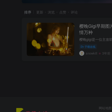
排序
更新
浏览
点赞
评论
樱晚Gigi早期
情万种
子萌在线
snowkill
3年前
网站地图