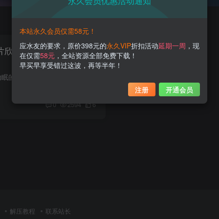
永久会员优惠活动通知
本站永久会员仅需58元！
应水友的要求，原价398元的
永久VIP
折扣活动
延期一周
，现
图片欣赏，迷人姿态尽显风
在仅需
58元
，全站资源全部免费下载！
早买早享受错过这波，再等半年！
樱晚gigi是一位主攻助眠的主播，记得之前她在思聪哥的熊猫TV旗下，后来平台倒闭后又签约了斗鱼。掌柜本人并不怎么看直播，听说她在直播时间不长后就停播了，具体原因不是很清楚。不过我对樱晚gi...
注册
开通会员
0
2594
6
解压教程
联系站长