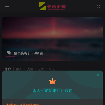
猫个裘裘子
共1篇
排序
更新
浏览
点赞
评论
蜜汁猫裘全部摄影集作品免费鉴赏
永久会员优惠活动通知
付费资源
12.9
精选合集
￥
4年前
14
本站永久会员仅需58元！