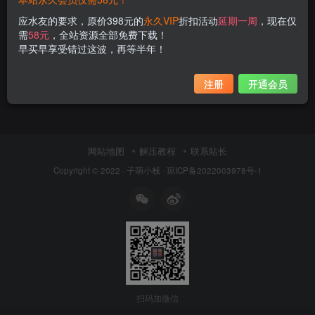
应水友的要求，原价398元的
永久VIP
折扣活动
延期一周
，现在仅
需
58元
，全站资源全部免费下载！
早买早享受错过这波，再等半年！
注册
开通会员
网站地图
解压教程
联系站长
Copyright © 2022 ·
子萌小栈
·
琼ICP备2022003978号-1
扫码加微信