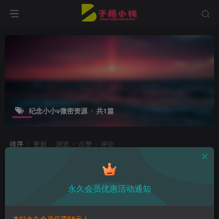
纪念小小v微密资源
共1篇
排序
更新
浏览
点赞
评论
纪念小小V微密图片鉴赏，快来一探真
爱粉的视角！
永久会员优惠活动通知
子萌在线
3年前
9
本站永久会员仅需58元！