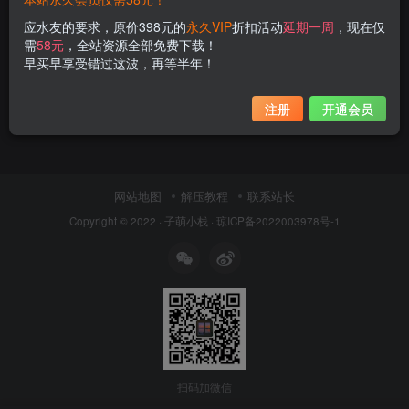
应水友的要求，原价398元的
永久VIP
折扣活动
延期一周
，现在仅
需
58元
，全站资源全部免费下载！
早买早享受错过这波，再等半年！
注册
开通会员
网站地图
解压教程
联系站长
Copyright © 2022 ·
子萌小栈
·
琼ICP备2022003978号-1
扫码加微信