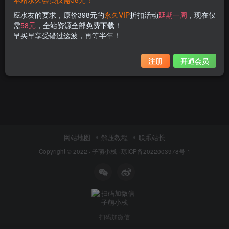
应水友的要求，原价398元的
永久VIP
折扣活动
延期一周
，现在仅
需
58元
，全站资源全部免费下载！
早买早享受错过这波，再等半年！
注册
开通会员
网站地图
解压教程
联系站长
Copyright © 2022 ·
子萌小栈
·
琼ICP备2022003978号-1
扫码加微信