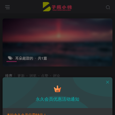
耳朵超甜的
共1篇
排序
更新
浏览
点赞
评论
小耳酱微密照片大放送！糖分炸弹你准
备好了吗？
永久会员优惠活动通知
子萌在线
3年前
11
本站永久会员仅需58元！