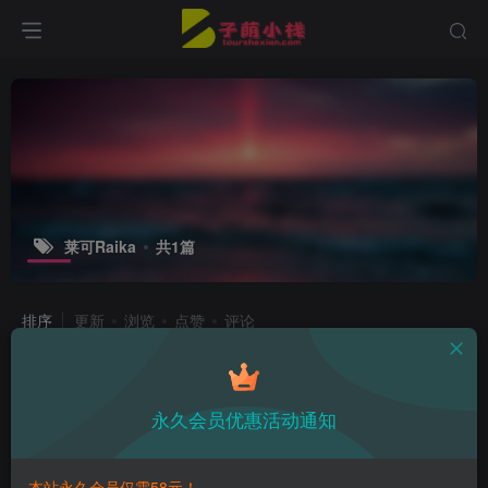
莱可Raika
共1篇
排序
更新
浏览
点赞
评论
莱可Raika图片集分享，甜美可爱的户
外冒险大神
永久会员优惠活动通知
热点资讯
2年前
17
本站永久会员仅需58元！