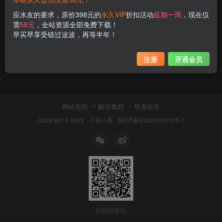
应水友的要求，原价398元的
永久VIP
折扣活动
延期一周
，现在仅
需
58元
，全站资源全部免费下载！
早买早享受错过这波，再等半年！
注册
开通会员
网站地图
解压教程
联系站长
Copyright © 2022 ·
子萌小栈
·
琼ICP备2022003978号-1
扫码加微信