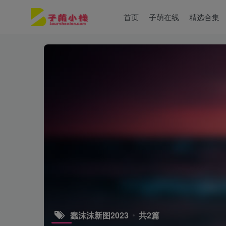
首页
子萌在线
精选合集
蠢沫沫新图2023
共2篇