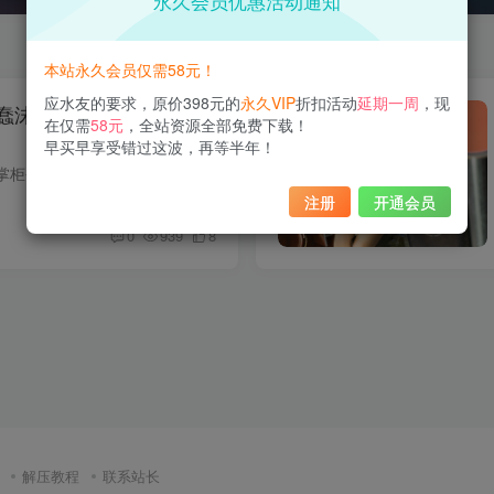
永久会员优惠活动通知
本站永久会员仅需58元！
应水友的要求，原价398元的
永久VIP
折扣活动
延期一周
，现
蠢沫沫化身《深海少女》
在仅需
58元
，全站资源全部免费下载！
早买早享受错过这波，再等半年！
各位亲爱的看官们，掌柜今天要和大家分享一场绝对不容错过的盛宴！没错，我们要谈的是蠢沫沫的《深海少女》这套作品！又是我们的老朋友！但是别急着翻页哦，因为这篇文章可是充满了关于海底世界...
注册
开通会员
0
939
8
解压教程
联系站长