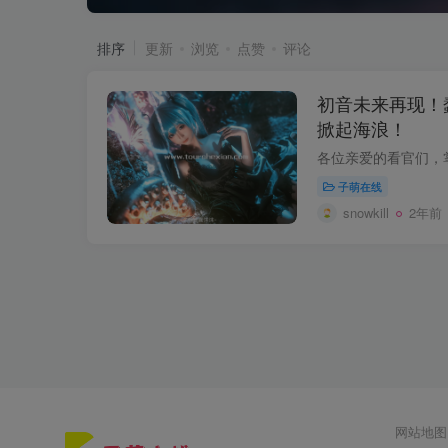
排序
更新
浏览
点赞
评论
初音未来再现！
掀起海浪！
子萌在线
snowkill
2年前
网站地图