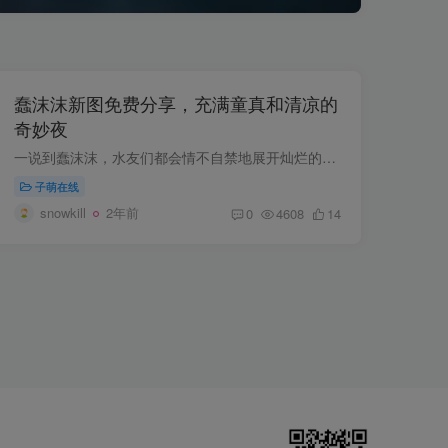
蠢沫沫新图免费分享，充满童真和清凉的
奇妙夜
一说到蠢沫沫，水友们都会情不自禁地展开灿烂的笑容，这个可爱的妹子在我们心中可谓是一个老朋友。她在过去的2023年为我们奉献了太多经典的作品。如今迈入新的一年，大家都迫不及待地期盼着蠢沫...
子萌在线
snowkill
2年前
0
4608
14