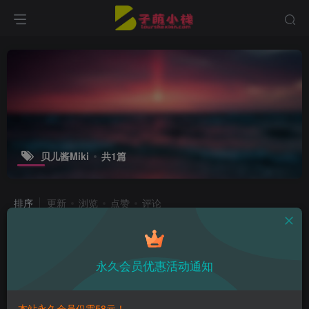
贝儿酱Miki
共1篇
排序
更新
浏览
点赞
评论
贝儿酱Miki是谁？初音未来和小天鹅一
网打尽
永久会员优惠活动通知
热点资讯
3年前
10
本站永久会员仅需58元！