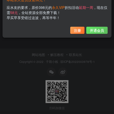
应水友的要求，原价398元的
永久VIP
折扣活动
延期一周
，现在仅
需
58元
，全站资源全部免费下载！
早买早享受错过这波，再等半年！
注册
开通会员
网站地图
解压教程
联系站长
Copyright © 2022 ·
子萌小栈
·
琼ICP备2022003978号-1
扫码加微信