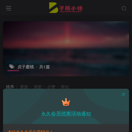
贞子蜜桃
共1篇
排序
更新
浏览
点赞
评论
贞子蜜桃个人简介及COS作品一览！
永久会员优惠活动通知
子萌在线
2年前
14
本站永久会员仅需58元！