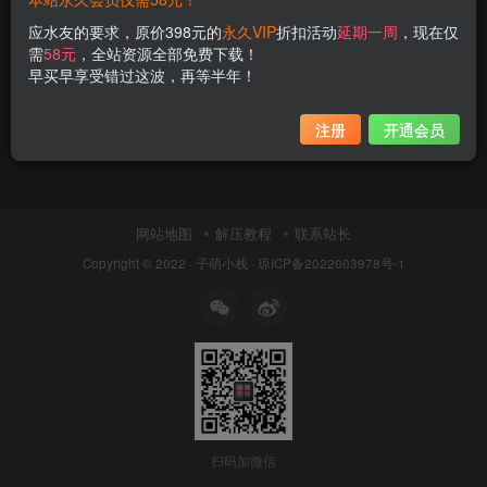
应水友的要求，原价398元的
永久VIP
折扣活动
延期一周
，现在仅
需
58元
，全站资源全部免费下载！
早买早享受错过这波，再等半年！
注册
开通会员
网站地图
解压教程
联系站长
Copyright © 2022 ·
子萌小栈
·
琼ICP备2022003978号-1
扫码加微信