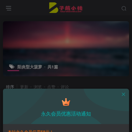
阳炎型大菠萝
共1篇
排序
更新
浏览
点赞
评论
阳炎型小菠萝化身艾瑞尔，展现机器仙
子的温柔与力量！
永久会员优惠活动通知
子萌在线
3年前
12
本站永久会员仅需58元！