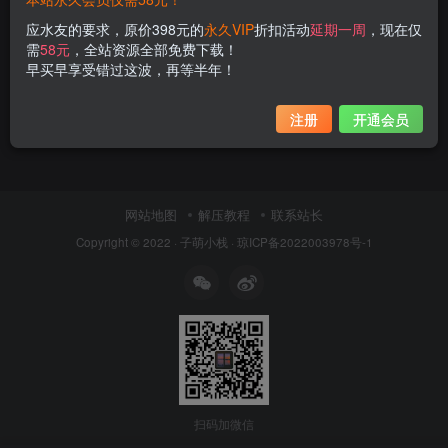
应水友的要求，原价398元的
永久VIP
折扣活动
延期一周
，现在仅
需
58元
，全站资源全部免费下载！
早买早享受错过这波，再等半年！
注册
开通会员
网站地图
解压教程
联系站长
Copyright © 2022 ·
子萌小栈
·
琼ICP备2022003978号-1
扫码加微信