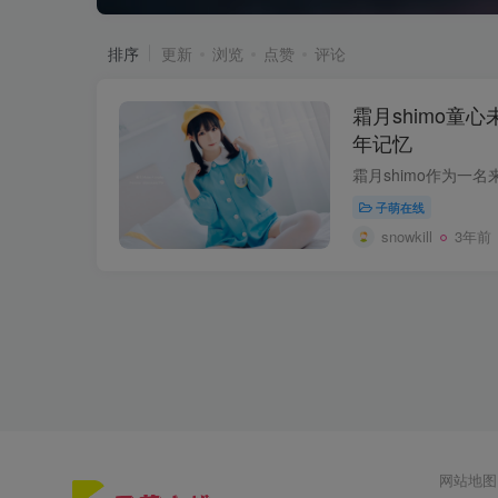
排序
更新
浏览
点赞
评论
霜月shimo童
年记忆
子萌在线
snowkill
3年前
网站地图