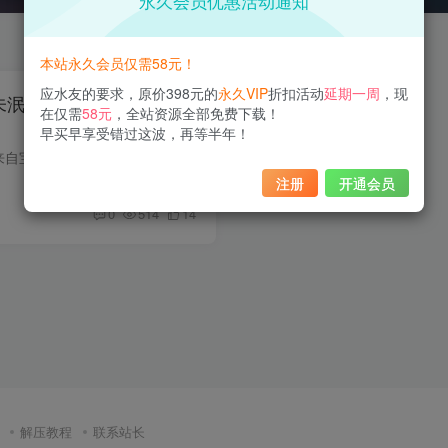
永久会员优惠活动通知
本站永久会员仅需58元！
应水友的要求，原价398元的
永久VIP
折扣活动
延期一周
，现
心未泯，幼稚园系列再现童
在仅需
58元
，全站资源全部免费下载！
早买早享受错过这波，再等半年！
霜月shimo作为一名来自宝岛的动漫博主，散发着一种令人着迷的可爱魅力。她的娃娃脸庞让人无法抗拒，尤其是当她说话时，那种嗲嗲的声音简直能让人的心都融化了。掌柜不禁对宝岛的众多coser们拥有...
注册
开通会员
0
514
14
解压教程
联系站长