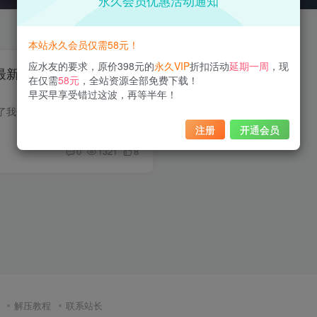
永久会员优惠活动通知
本站永久会员仅需58元！
应水友的要求，原价398元的
永久VIP
折扣活动
延期一周
，现
zilla最新作品，火辣与可爱并
在仅需
58元
，全站资源全部免费下载！
早买早享受错过这波，再等半年！
各位水友们或许看腻了我们国内圈子里的妹子，今天掌柜给大家介绍一位国外的漂亮妹子，她就是Potato Godzilla。这位来自越南胡志明市的二次元爱好者出生于1999年7月23日，属于狮子座。她以其萌萌...
注册
开通会员
0
1321
8
解压教程
联系站长