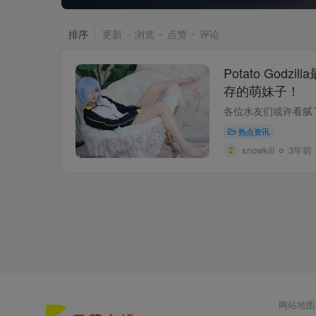
排序
更新
浏览
点赞
评论
Potato God
存的萌妹子！
热点资讯
snowkill
3年前
网站地图