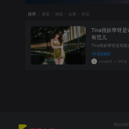
排序
更新
浏览
点赞
评论
Tina很妖孽呀
有范儿
热点资讯
snowkill
3年前
网站地图