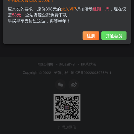
应水友的要求，原价398元的
永久VIP
折扣活动
延期一周
，现在仅
需
58元
，全站资源全部免费下载！
早买早享受错过这波，再等半年！
注册
开通会员
网站地图
解压教程
联系站长
Copyright © 2022 ·
子萌小栈
·
琼ICP备2022003978号-1
扫码加微信