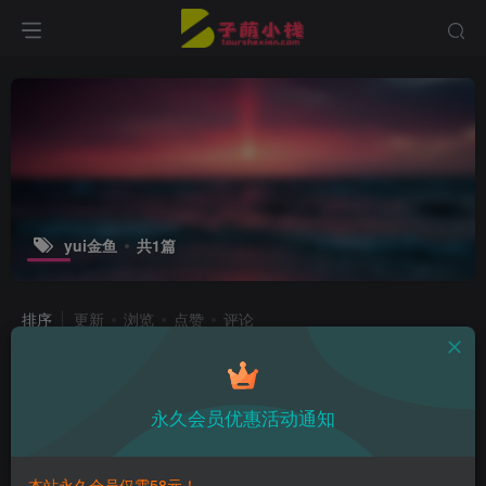
yui金鱼
共1篇
排序
更新
浏览
点赞
评论
yui金鱼可盐可甜，各种时崎狂三形象
完美演绎
永久会员优惠活动通知
子萌在线
3年前
23
本站永久会员仅需58元！