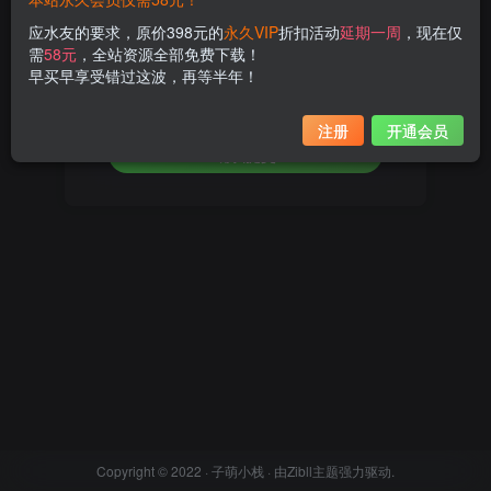
应水友的要求，原价398元的
永久VIP
折扣活动
延期一周
，现在仅
设置新密码
需
58元
，全站资源全部免费下载！
早买早享受错过这波，再等半年！
重复密码
注册
开通会员
确认提交
Copyright © 2022 ·
子萌小栈
· 由
Zibll主题
强力驱动.