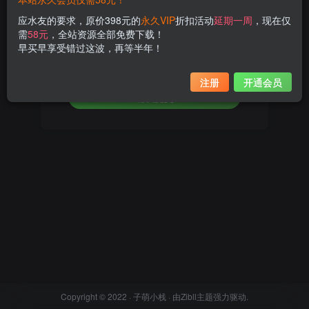
应水友的要求，原价398元的
永久VIP
折扣活动
延期一周
，现在仅
设置新密码
需
58元
，全站资源全部免费下载！
早买早享受错过这波，再等半年！
重复密码
注册
开通会员
确认提交
Copyright © 2022 ·
子萌小栈
· 由
Zibll主题
强力驱动.