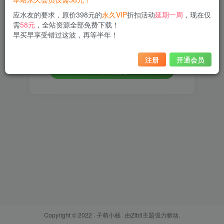
应水友的要求，原价398元的
永久VIP
折扣活动
延期一周
，现在仅
设置新密码
需
58元
，全站资源全部免费下载！
早买早享受错过这波，再等半年！
重复密码
注册
开通会员
确认提交
Copyright © 2022 ·
子萌小栈
· 由
Zibll主题
强力驱动.