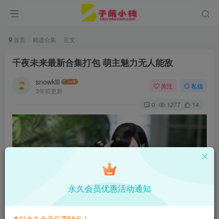
首页
精选合集
正文
千夜未来最新合集打包 萌主魅力无人能敌
snowkill
关注
私信
3年前更新
0
1277
14
永久会员优惠活动通知
本站永久会员仅需58元！