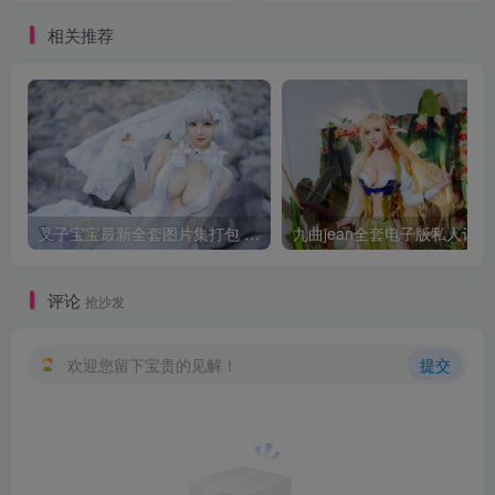
相关推荐
叉子宝宝最新全套图片集打包 吉他妹妹清纯可爱
九曲je
评论
抢沙发
欢迎您留下宝贵的见解！
提交