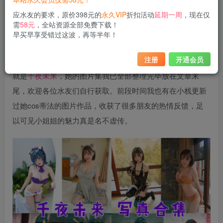
应水友的要求，原价398元的
永久VIP
折扣活动
延期一周
，现在仅
需
58元
，全站资源全部免费下载！
早买早享受错过这波，再等半年！
注册
开通会员
今天掌柜来给大家分享一位被称为“大陆萌主”的小姐姐，她
就是
千夜未来
，她的图片集我已全部整理完毕放在文章末
尾，欢迎各位水友们自行获取。前段时间我也有在小栈更新
过她cos蒂法的图片作品，收获了很多朋友的热情反馈，足
以可见小姐姐的魅力真是名不虚传。