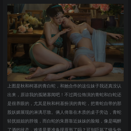
上图是秋和柯基的青白蛇，和她合作的这位妹子我还真没认
出来，原谅我的孤陋寡闻吧！不过两位饰演的青蛇和白蛇还
是很养眼的，尤其是秋和柯基扮演的青蛇，把青蛇自带的那
股妖媚展现的淋漓尽致。俩人倚靠在木质的桌子旁边，青蛇
轻抚姐姐的脖颈，而白蛇的朱唇靠近妹妹的脸颊，像是喝醉
了酒的状态，难道是要准备现原形了吗？可别吓坏了镜头外