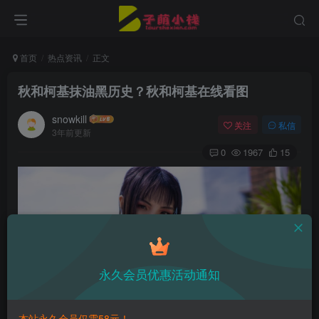
首页
热点资讯
正文
秋和柯基抹油黑历史？秋和柯基在线看图
snowkill
关注
私信
3年前更新
0
1967
15
永久会员优惠活动通知
本站永久会员仅需58元！