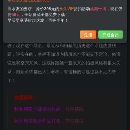
应水友的要求，原价398元的
永久VIP
折扣活动
延期一周
，现在仅
需
58元
，全站资源全部免费下载！
今天掌柜来给大家介绍一位成名已久的妹子，她就是
秋和柯
早买早享受错过这波，再等半年！
基
，或许有人听过
夏小秋秋
秋这个名字，其实是同一个人，
注册
开通会员
夏小秋是她曾经用过的昵称，由于一些众所周知的原因所以
改了现在这个网名。最近秋和柯基黑历史这个话题热度很
高，说实在的，掌柜不知道内情所以也不能妄下定论。俗话
说没有空穴来风，这或许跟她一直以来的拍摄风格有很大关
系，自始至终都已大胆著称，有这样的话题也就不足为奇
了！
资源获取：
秋和柯基全部摄影作品，
前往获取
秋和柯基最新作品打包，
前往获取