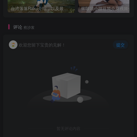
台湾落落Raku介绍，以及最全资源在线鉴赏
袜
评论
抢沙发
欢迎您留下宝贵的见解！
提交
暂无评论内容