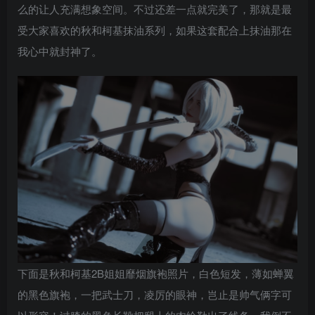
么的让人充满想象空间。不过还差一点就完美了，那就是最
受大家喜欢的秋和柯基抹油系列，如果这套配合上抹油那在
我心中就封神了。
下面是秋和柯基2B姐姐靡烟旗袍照片，白色短发，薄如蝉翼
的黑色旗袍，一把武士刀，凌厉的眼神，岂止是帅气俩字可