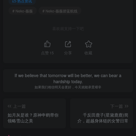
热点资讯
# Neko-薇薇
# Neko-薇薇碧蓝航线
喜欢就支持一下吧
点赞
15
分享
收藏
If we believe that tomorrow will be better, we can bear a
hardship today.
如果我们相信明天会更好，今天就能承受艰辛
上一篇
下一篇
如月灰是谁？原神申鹤带你
千反田鹿子(星黛鹿鹿)简
领略雪山之美
介，超越身体链的女警日常