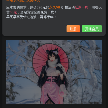
应水友的要求，原价398元的
永久VIP
折扣活动
延期一周
，现在仅
资源获取：
需
58元
，全站资源全部免费下载！
早买早享受错过这波，再等半年！
Neko-薇薇全部摄影作品，
前往获取
注册
开通会员
Neko-薇薇最新作品打包，
前往获取