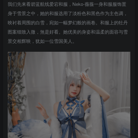
我们先来看碧蓝航线爱宕和服，Neko-薇薇一身和服服饰置
身于雪景之中，她的和服选用了淡粉色和黑色作为主色调，
映衬着周围的白雪，宛如一幅梦幻般的画卷。和服上的牡丹
图案细致入微，煞是好看。她优美的身姿和温柔的面容与雪
景交相辉映，犹如一位雪国美人。