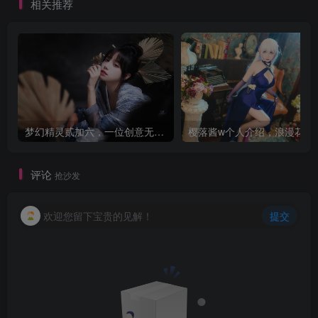
相关推荐
梦幻精灵贰加六，一位创意无限的动漫博主！
樱落酱w个人
评论
抢沙发
欢迎您留下宝贵的见解！
提交