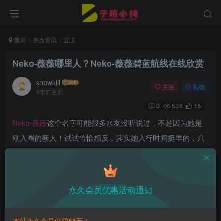
首页
热点资讯
正文
Neko-薇薇哪里人？Neko-薇薇碧蓝航线在线欣赏
snowkill
关注
私信
3年前更新
0
534
15
Neko-薇薇
这个名字可能很多水友没听说过，不是因为她是
刚入圈的新人！试试恰恰相反，其实她入行时间挺早的，只
是由于发布作品数量太少，让很多人没有机会认识并且了解
到她。然而，尽管她的作品数量不多，Neko-薇薇的才华却
在粉丝当中备受认可。她在拍摄时的风格独特，细腻而又充
永久会员优惠活动通知
满了创意，常常能够让粉丝感受到她对于原著角色的独特见
解。
本站永久会员仅需58元！