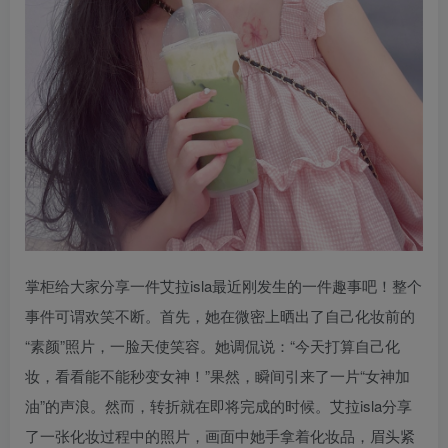
掌柜给大家分享一件艾拉isla最近刚发生的一件趣事吧！整个
事件可谓欢笑不断。首先，她在微密上晒出了自己化妆前的
“素颜”照片，一脸天使笑容。她调侃说：“今天打算自己化
妆，看看能不能秒变女神！”果然，瞬间引来了一片“女神加
油”的声浪。然而，转折就在即将完成的时候。艾拉isla分享
了一张化妆过程中的照片，画面中她手拿着化妆品，眉头紧