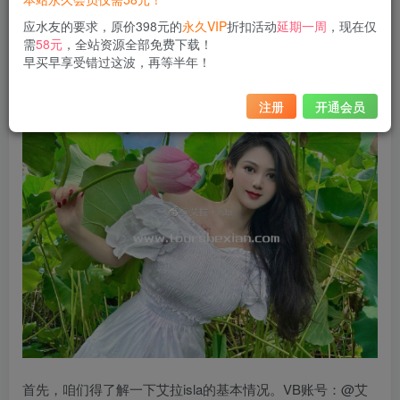
资源获取：
应水友的要求，原价398元的
永久VIP
折扣活动
延期一周
，现在仅
需
58元
，全站资源全部免费下载！
艾拉Isla全部摄影作品，
前往获取
早买早享受错过这波，再等半年！
艾拉Isla最新作品打包，
前往获取
注册
开通会员
首先，咱们得了解一下艾拉isla的基本情况。VB账号：@艾