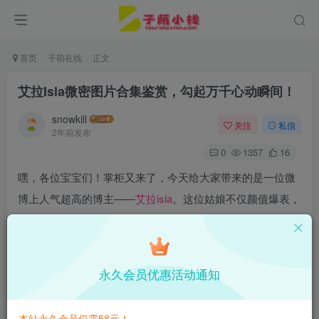
首页
子萌在线
正文
艾拉Isla微密图片合集鉴赏，勾起万千心动瞬间！
snowkill
关注
私信
2年前发布
0
1357
16
嘿，各位宝宝们！掌柜又来了，今天给大家带来的是一位微
博上人气超高的博主——
艾拉isla
。这位姑娘不仅颜值爆表，
身材也是妈妈都想抱回家的那种级别。别问我是不是被她迷
得不要不要的，那是废话，绝对是！这位小姐姐来自广东广
州，入行不长时间就成功地吸引了超过50万的粉丝。我可得
永久会员优惠活动通知
提醒你们，这不是普通的颜值博主，是真正的大佬级别哦！
本站永久会员仅需58元！