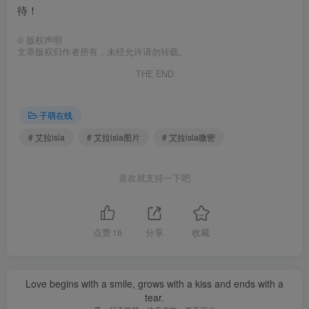
待！
©
版权声明
文章版权归作者所有，未经允许请勿转载。
THE END
子萌在线
# 艾拉isla
# 艾拉isla图片
# 艾拉isla微密
喜欢就支持一下吧
点赞
16
分享
收藏
Love begins with a smile, grows with a kiss and ends with a
tear.