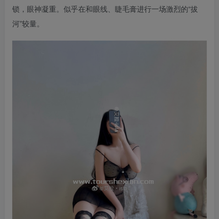
锁，眼神凝重。似乎在和眼线、睫毛膏进行一场激烈的“拔
河”较量。