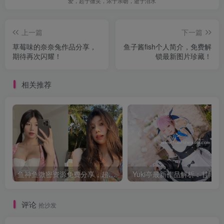
爱，起于微笑，浓于亲吻，逝于泪水
上一篇
下一篇
草莓味的奈奈兔作品分享，
鱼子酱fish个人简介，免费解
期待再次闪耀！
锁最新图片珍藏！
相关推荐
鱼神鱼微密资源免费分享，超有范的全能小仙女
评论
抢沙发