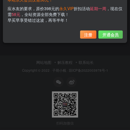
应水友的要求，原价398元的
永久VIP
折扣活动
延期一周
，现在仅
需
58元
，全站资源全部免费下载！
早买早享受错过这波，再等半年！
注册
开通会员
网站地图
解压教程
联系站长
Copyright © 2022 ·
子萌小栈
·
琼ICP备2022003978号-1
扫码加微信