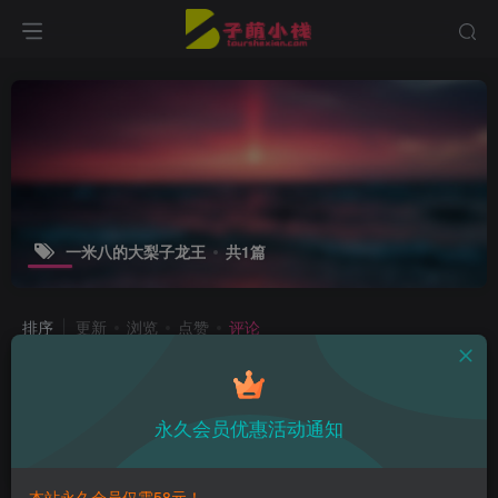
一米八的大梨子龙王
共1篇
排序
更新
浏览
点赞
评论
一米八的大梨子最新精选图集 时崎狂
三给你拜年了
永久会员优惠活动通知
付费资源
12.9
精选合集
￥
4年前
6
本站永久会员仅需58元！