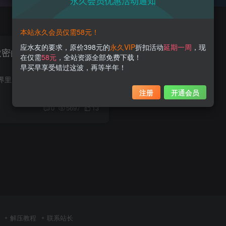
永久会员优惠活动通知
本站永久会员仅需58元！
应水友的要求，原价398元的
永久VIP
折扣活动
延期一周
，现
TT微密的魔力：身材惊艳的
在仅需
58元
，全站资源全部免费下载！
早买早享受错过这波，再等半年！
在这个广袤的网络世界里，有一位独特的微博之花，她就是俏妞qiaoniuTT。相信我，她就是那位让你目不转睛的网络红人。别以为她只是一位健身博主，实际上，她的身材比例和线条早已超越了普通人的...
注册
开通会员
0
5697
13
解压教程
联系站长