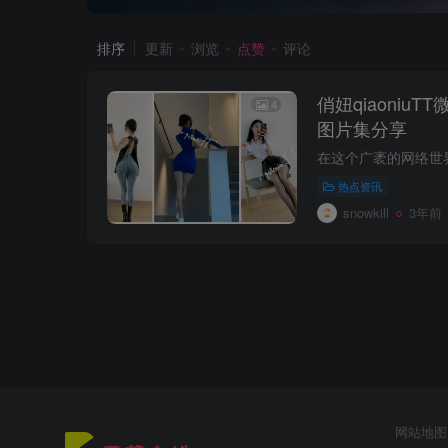
排序
更新
浏览
点赞
评论
俏妞qiaoniu
4
图片集分享
热点资讯
snowkill
3年前
网站地图