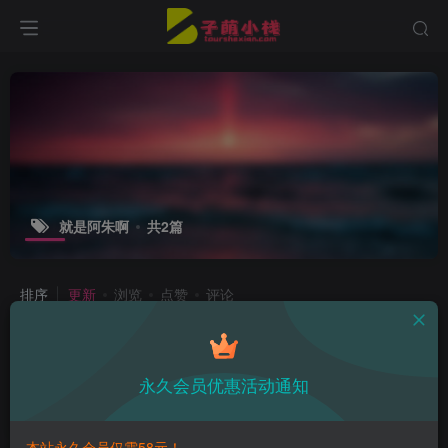
就是阿朱啊
共2篇
排序
更新
浏览
点赞
评论
就是阿朱啊最新作品，花漾之美与阿朱
绝妙碰撞！
永久会员优惠活动通知
热点资讯
2年前
9
本站永久会员仅需58元！