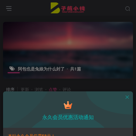
阿包也是兔娘为什么封了
共1篇
排序
更新
浏览
点赞
评论
阿包也是兔娘2023最新cos图片包欣赏
永久会员优惠活动通知
付费资源
12.9
精选合集
￥
3年前
17
本站永久会员仅需58元！