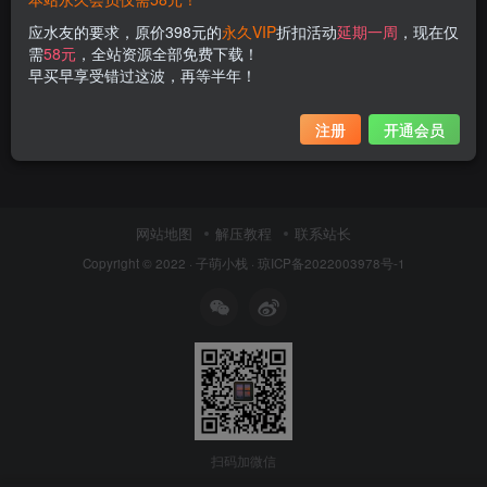
应水友的要求，原价398元的
永久VIP
折扣活动
延期一周
，现在仅
需
58元
，全站资源全部免费下载！
早买早享受错过这波，再等半年！
注册
开通会员
网站地图
解压教程
联系站长
Copyright © 2022 ·
子萌小栈
·
琼ICP备2022003978号-1
扫码加微信