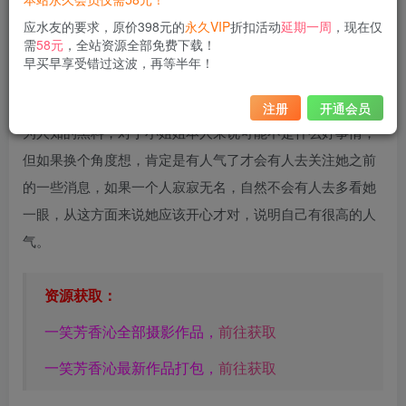
应水友的要求，原价398元的
永久VIP
折扣活动
延期一周
，现在仅
需
58元
，全站资源全部免费下载！
早买早享受错过这波，再等半年！
一笑芳香沁
的名字应该很多人都听说过，最近有水友问我一
笑芳香沁的黑历史有哪些？既然这么问就肯定想知道一些不
注册
开通会员
为人知的黑料，对于小姐姐本人来说可能不是什么好事情，
但如果换个角度想，肯定是有人气了才会有人去关注她之前
的一些消息，如果一个人寂寂无名，自然不会有人去多看她
一眼，从这方面来说她应该开心才对，说明自己有很高的人
气。
资源获取：
一笑芳香沁全部摄影作品，
前往获取
一笑芳香沁最新作品打包，
前往获取