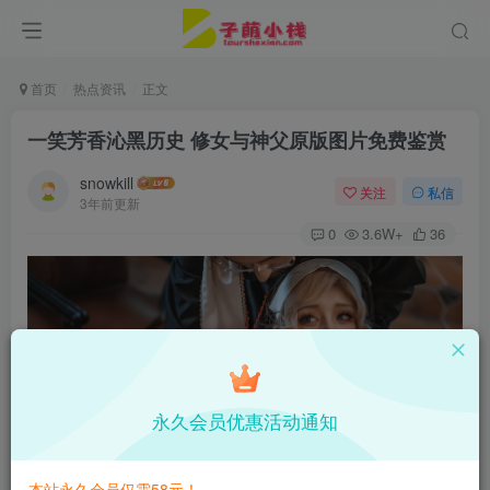
首页
热点资讯
正文
一笑芳香沁黑历史 修女与神父原版图片免费鉴赏
snowkill
关注
私信
3年前更新
0
3.6W+
36
永久会员优惠活动通知
本站永久会员仅需58元！