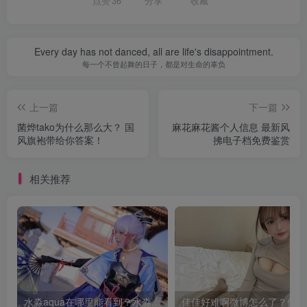
点赞
36
分享
收藏
Every day has not danced, all are life's disappointment.
每一个不曾起舞的日子，都是对生命的辜负
上一篇
下一篇
菌烨tako为什么那么大？ 国
麻花麻花酱个人信息 最新风
风旗袍带给你答案！
拂电子档免费鉴赏
相关推荐
水淼aqua在哪里能看到？水淼aqua神里绫华在线鉴赏
佳