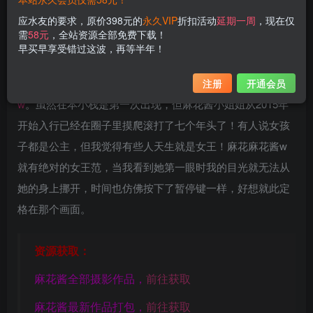
应水友的要求，原价398元的
永久VIP
折扣活动
延期一周
，现在仅
需
58元
，全站资源全部免费下载！
早买早享受错过这波，再等半年！
今天掌柜给各位看官介绍一位新的妹子，她就是
麻花麻花酱
注册
开通会员
w
。虽然在本小栈是第一次出现，但麻花酱小姐姐从2015年
开始入行已经在圈子里摸爬滚打了七个年头了！有人说女孩
子都是公主，但我觉得有些人天生就是女王！麻花麻花酱w
就有绝对的女王范，当我看到她第一眼时我的目光就无法从
她的身上挪开，时间也仿佛按下了暂停键一样，好想就此定
格在那个画面。
资源获取：
麻花酱全部摄影作品，
前往获取
麻花酱最新作品打包，
前往获取