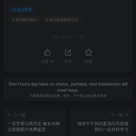
热点资讯
# 麻花麻花酱w
# 麻花麻花酱黑历史
喜欢就支持一下吧
点赞
16
分享
收藏
Don’t hurry say have no choice, perhaps, next intersection will
meet hope.
不要急着说别无选择，也许、下个路口就会遇见希望
上一篇
下一篇
一笑芳香沁黑历史 修女与神
桜井宁宁风纪委员闪亮登场
父原版图片免费鉴赏
我们一起好好学习