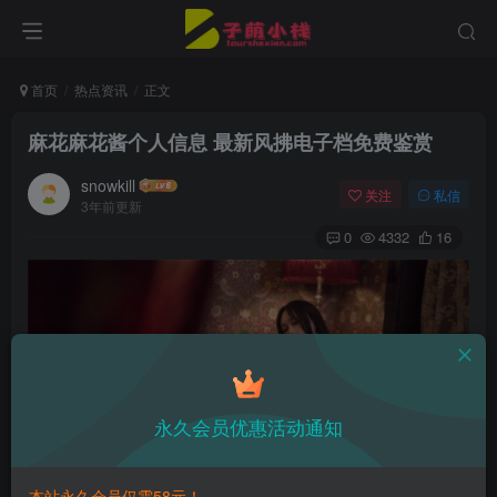
首页
热点资讯
正文
麻花麻花酱个人信息 最新风拂电子档免费鉴赏
snowkill
关注
私信
3年前更新
0
4332
16
永久会员优惠活动通知
本站永久会员仅需58元！